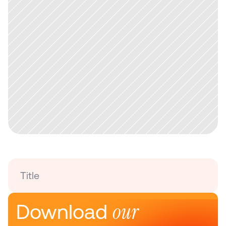
Title
our 
Download 