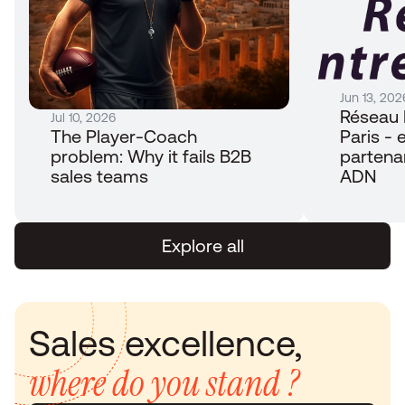
Jun 13, 202
Réseau 
Jul 10, 2026
The Player-Coach 
Paris - e
problem: Why it fails B2B 
partena
sales teams
ADN
Explore all
Sales excellence, 
where do you stand ?